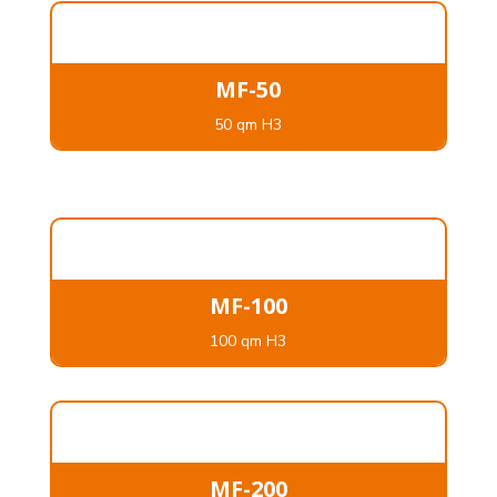
MF-50
50 qm H3
MF-100
100 qm H3
MF-200