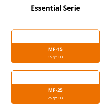
Essential Serie
MF-15
15 qm H3
MF-25
25 qm H3